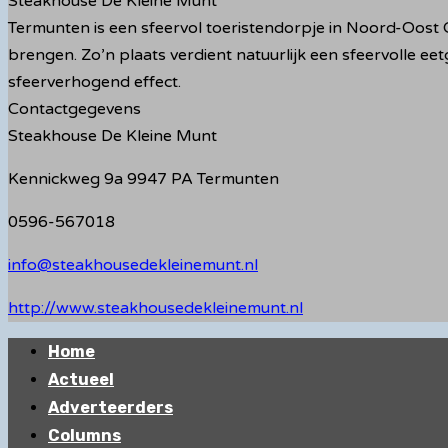
Steakhouse De Kleine Munt
Termunten is een sfeervol toeristendorpje in Noord-Oost G
brengen. Zo’n plaats verdient natuurlijk een sfeervolle eet
sfeerverhogend effect.
Contactgegevens
Steakhouse De Kleine Munt
Kennickweg 9a 9947 PA Termunten
0596-567018
info@steakhousedekleinemunt.nl
http://www.steakhousedekleinemunt.nl
Primair
Home
menu
Actueel
Adverteerders
Columns