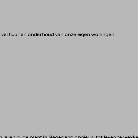
f, verhuur en onderhoud van onze eigen woningen.
 jaren oude plant in Nederland opnieuw tot leven te wekke