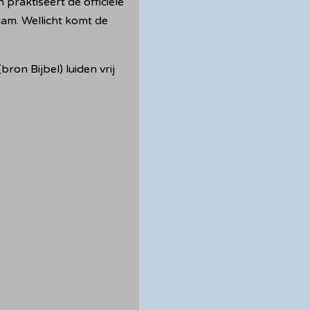
 praktiseert de officiële
dam. Wellicht komt de
bron Bijbel) luiden vrij