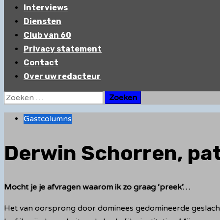
Interviews
Diensten
Club van 60
Privacy statement
Contact
Over uw redacteur
Zoeken
naar:
Gastcolumns
Derwin Schorren, pa
Mocht je je afvragen waarom ik zo graag ‘preek’…
Het van oorsprong door dominees gedomineerde geslacht S