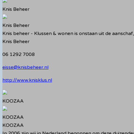
Knis Beheer
Knis Beheer
Knis beheer - Klussen & wonen is onstaan uit de aanscha
Knis Beheer
06 1292 7008
eisse@knisbeheer.nl
http://www.knisklus.nl
KOOZAA
KOOZAA
KOOZAA
In 2006 zijn wij in Nederland begonnen om deze duizenden