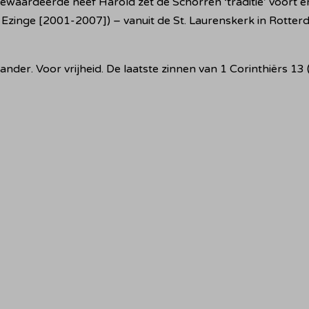
r gewaardeerde neef Harold zet de Schorren ‘traditie’ voort en
p Ezinge [2001-2007]) – vanuit de St. Laurenskerk in Rotter
 ander. Voor vrijheid. De laatste zinnen van 1 Corinthiërs 13 (