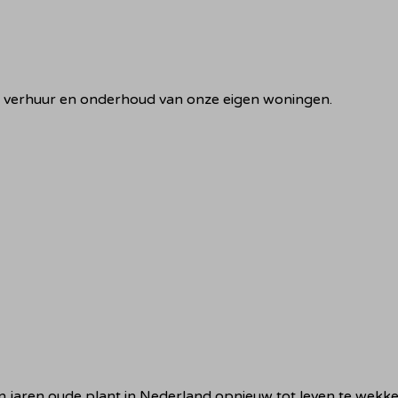
f, verhuur en onderhoud van onze eigen woningen.
 jaren oude plant in Nederland opnieuw tot leven te wekke