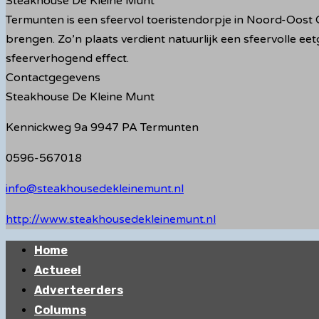
Steakhouse De Kleine Munt
Termunten is een sfeervol toeristendorpje in Noord-Oost G
brengen. Zo’n plaats verdient natuurlijk een sfeervolle eet
sfeerverhogend effect.
Contactgegevens
Steakhouse De Kleine Munt
Kennickweg 9a 9947 PA Termunten
0596-567018
info@steakhousedekleinemunt.nl
http://www.steakhousedekleinemunt.nl
Primair
Home
menu
Actueel
Adverteerders
Columns