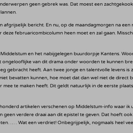
n onderwerpen geen gebrek was. Dat moest een zachtgekook
plannen.
n afgrijselijk bericht. En nu, op de maandagmorgen na een
ar deze februaricombicolumn heen moet en zal gaan. Misschie
 Middelstum en het nabijgelegen buurdorpje Kantens. Woor
et ongelooflijke van dit drama onder woorden te kunnen bre
g gebracht heeft. Aan twee jonge en talentvolle levens is
l niet bevatten kunnen, hoe moet dat dan wel niet de direc
 mee te maken heeft. Dit geldt natuurlijk in de eerste plaats
n honderd artikelen verschenen op Middelstum-info waar ik 
geen verdere draai aan dit epistel te geven. Dat hoeft ook n
eten…… Wat een verdriet! Onbegrijpelijk, nogmaals heel veel