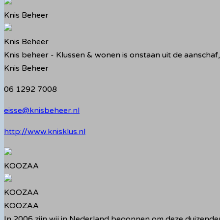
Knis Beheer
Knis Beheer
Knis beheer - Klussen & wonen is onstaan uit de aanscha
Knis Beheer
06 1292 7008
eisse@knisbeheer.nl
http://www.knisklus.nl
KOOZAA
KOOZAA
KOOZAA
In 2006 zijn wij in Nederland begonnen om deze duizenden