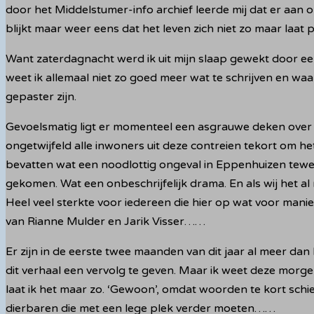
door het Middelstumer-info archief leerde mij dat er aa
blijkt maar weer eens dat het leven zich niet zo maar laat 
Want zaterdagnacht werd ik uit mijn slaap gewekt door ee
weet ik allemaal niet zo goed meer wat te schrijven en wa
gepaster zijn.
Gevoelsmatig ligt er momenteel een asgrauwe deken over
ongetwijfeld alle inwoners uit deze contreien tekort om h
bevatten wat een noodlottig ongeval in Eppenhuizen tewee
gekomen. Wat een onbeschrijfelijk drama. En als wij het a
Heel veel sterkte voor iedereen die hier op wat voor manier
van Rianne Mulder en Jarik Visser……
Er zijn in de eerste twee maanden van dit jaar al meer da
dit verhaal een vervolg te geven. Maar ik weet deze morgen 
laat ik het maar zo. ‘Gewoon’, omdat woorden te kort schi
dierbaren die met een lege plek verder moeten……