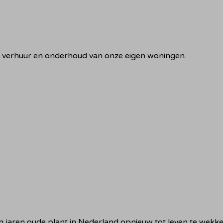
f, verhuur en onderhoud van onze eigen woningen.
 jaren oude plant in Nederland opnieuw tot leven te wekke