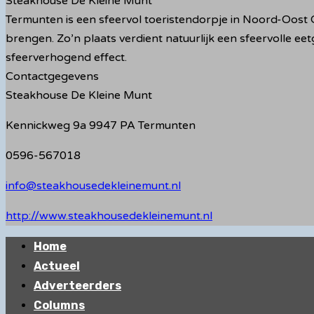
Steakhouse De Kleine Munt
Termunten is een sfeervol toeristendorpje in Noord-Oost G
brengen. Zo’n plaats verdient natuurlijk een sfeervolle eet
sfeerverhogend effect.
Contactgegevens
Steakhouse De Kleine Munt
Kennickweg 9a 9947 PA Termunten
0596-567018
info@steakhousedekleinemunt.nl
http://www.steakhousedekleinemunt.nl
Primair
Home
menu
Actueel
Adverteerders
Columns