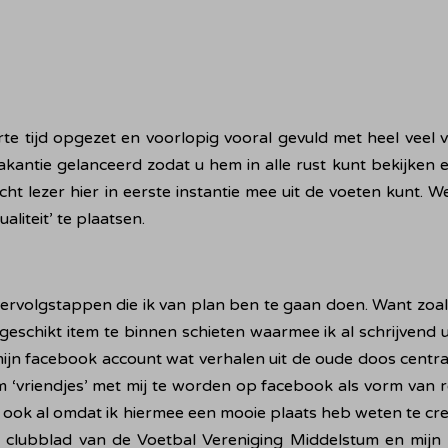
korte tijd opgezet en voorlopig vooral gevuld met heel veel v
akantie gelanceerd zodat u hem in alle rust kunt bekijken 
ht lezer hier in eerste instantie mee uit de voeten kunt. Wel
liteit’ te plaatsen.
e vervolgstappen die ik van plan ben te gaan doen. Want zoal
eschikt item te binnen schieten waarmee ik al schrijvend u
mijn facebook account wat verhalen uit de oude doos centraa
m ‘vriendjes’ met mij te worden op facebook als vorm van 
e ook al omdat ik hiermee een mooie plaats heb weten te cre
t clubblad van de Voetbal Vereniging Middelstum en mijn 