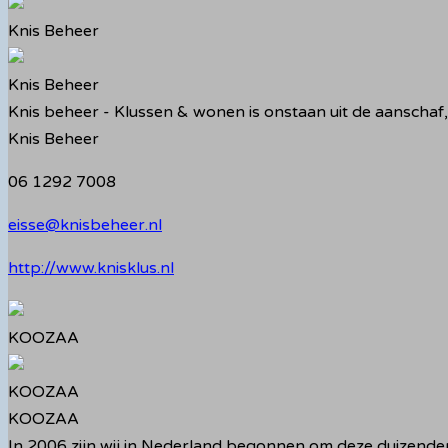
Knis Beheer
Knis Beheer
Knis beheer - Klussen & wonen is onstaan uit de aanscha
Knis Beheer
06 1292 7008
eisse@knisbeheer.nl
http://www.knisklus.nl
KOOZAA
KOOZAA
KOOZAA
In 2006 zijn wij in Nederland begonnen om deze duizenden