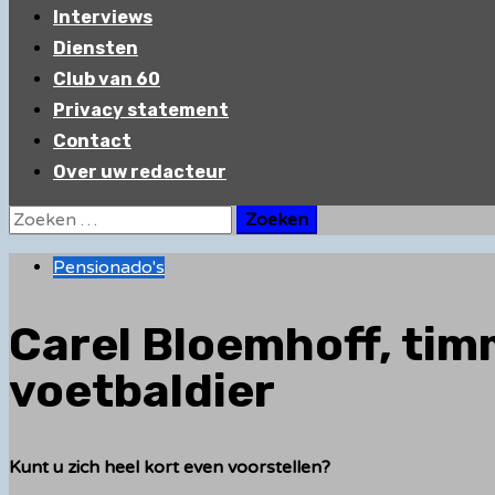
Interviews
Diensten
Club van 60
Privacy statement
Contact
Over uw redacteur
Zoeken
naar:
Pensionado's
Carel Bloemhoff, tim
voetbaldier
Kunt u zich heel kort even voorstellen?