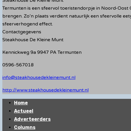
Steakhouse De Kleine Munt
Termunten is een sfeervol toeristendorpje in Noord-Oost G
brengen. Zo’n plaats verdient natuurlijk een sfeervolle eet
sfeerverhogend effect.
Contactgegevens
Steakhouse De Kleine Munt
Kennickweg 9a 9947 PA Termunten
0596-567018
info@steakhousedekleinemunt.nl
http://www.steakhousedekleinemunt.nl
Primair
Home
menu
Actueel
Adverteerders
Columns