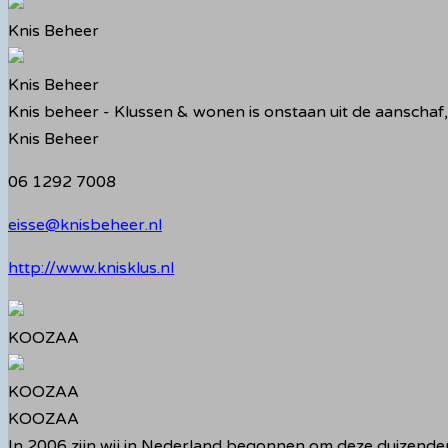
Knis Beheer
Knis Beheer
Knis beheer - Klussen & wonen is onstaan uit de aanscha
Knis Beheer
06 1292 7008
eisse@knisbeheer.nl
http://www.knisklus.nl
KOOZAA
KOOZAA
KOOZAA
In 2006 zijn wij in Nederland begonnen om deze duizenden