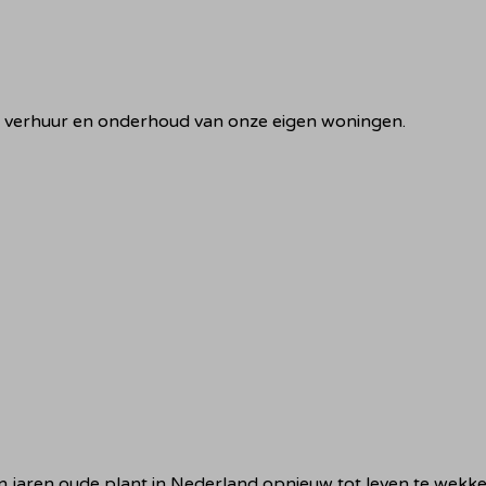
f, verhuur en onderhoud van onze eigen woningen.
 jaren oude plant in Nederland opnieuw tot leven te wekke